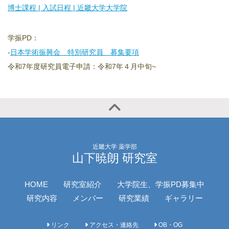
博士課程 | 入試日程 | 近畿大学大学院
学振PD：
-
日本学術振興会 特別研究員 募集要項
令和7年度研究員電子申請：令和7年４月中旬~
近畿大学 薬学部
山下暁朗 研究室
HOME
研究室紹介
大学院生、学振PD募集中
研究内容
メンバー
研究業績
ギャラリー
リンク
アクセス・連絡先
OB・OG