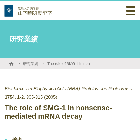
近畿大学 薬学部
山下暁朗 研究室
研究業績
研究業績
The role of SMG-1 in nonsense-mediated mRNA decay
Biochimica et Biophysica Acta (BBA)-Proteins and Proteomics
1754
,
1-2
,
305-315
(2005)
The role of SMG-1 in nonsense-
mediated mRNA decay
著者