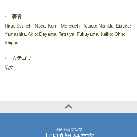
著者
Hirai, Syu-ichi; Noda, Kumi; Moriguchi, Tetsuo; Nishida, Eisuke;
Yamashita, Akio; Deyama, Tetsuya; Fukuyama, Keiko; Ohno,
Shigeo;
カテゴリ
論文
近畿大学 薬学部
山下暁朗 研究室