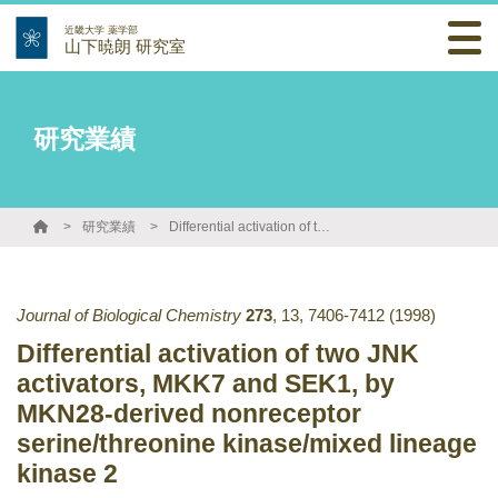
近畿大学 薬学部
山下暁朗 研究室
研究業績
研究業績
Differential activation of two JNK activators, MKK7 and SEK1, by MKN28-derived nonreceptor serine/threonine kinase/mixed lineage kinase 2
Journal of Biological Chemistry
273
,
13
,
7406-7412
(1998)
Differential activation of two JNK
activators, MKK7 and SEK1, by
MKN28-derived nonreceptor
serine/threonine kinase/mixed lineage
kinase 2